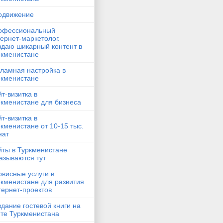
одвижение
офессиональный
ернет-маркетолог.
здаю шикарный контент в
ркменистане
ламная настройка в
ркменистане
т-визитка в
ркменистане для бизнеса
т-визитка в
кменистане от 10-15 тыс.
нат
йты в Туркменистане
азываются тут
висные услуги в
ркменистане для развития
тернет-проектов
дание гостевой книги на
йте Туркменистана