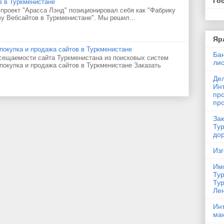
Го
в в Туркменистане
 проект "Арасса Лэнд" позиционировал себя как "Фабрику
ву Вебсайтов в Туркменистане". Мы решил...
Яр
 покупка и продажа сайтов в Туркменистане
Ба
сещаемости сайта Туркменистана из поисковых систем
лис
 покупка и продажа сайтов в Туркменистане Заказать
Де
Ин
про
пр
Зак
Ту
дор
Из
Им
Ту
Ту
Ле
Инт
ма