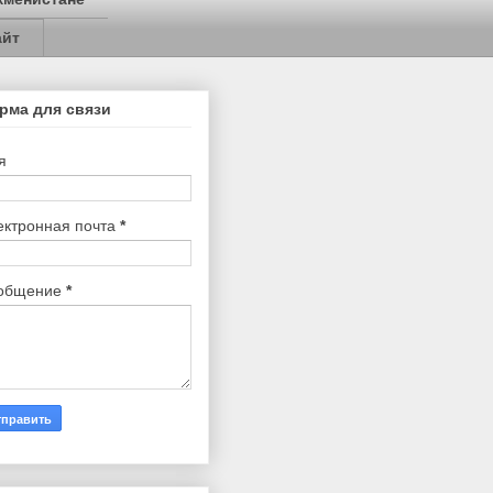
айт
рма для связи
я
ектронная почта
*
общение
*