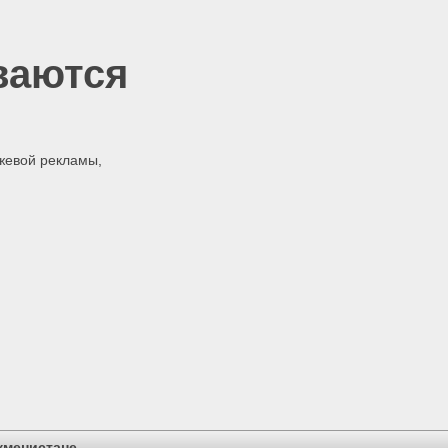
ваются
жевой рекламы,
кменистане