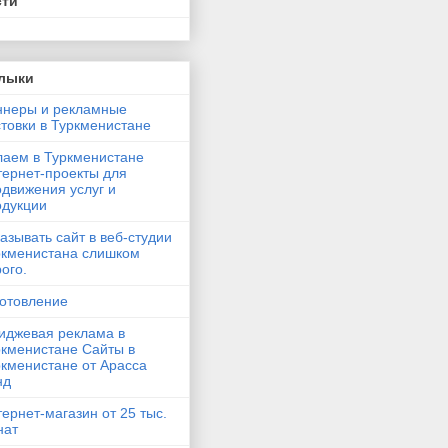
сти
лыки
ннеры и рекламные
товки в Туркменистане
лаем в Туркменистане
тернет-проекты для
движения услуг и
одукции
азывать сайт в веб-студии
ркменистана слишком
ого.
готовление
иджевая реклама в
ркменистане Сайты в
ркменистане от Арасса
нд
ернет-магазин от 25 тыс.
нат