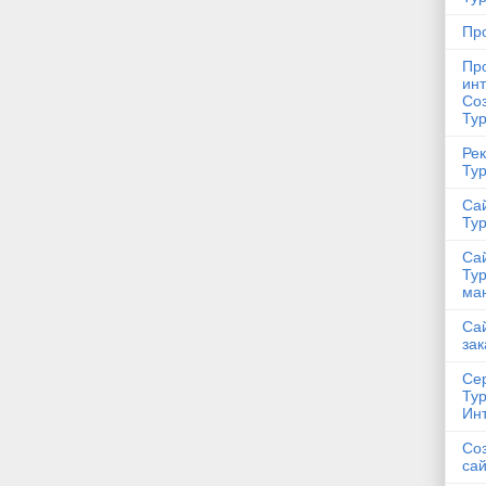
Пр
Пр
инт
Со
Ту
Рек
Ту
Сай
Ту
Сай
Тур
ма
Са
зак
Сер
Ту
Ин
Соз
са