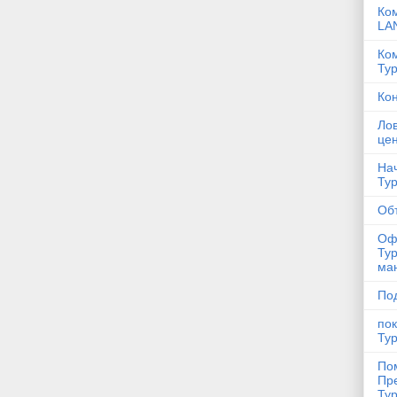
Ко
LA
Ко
Ту
Кон
Ло
цен
Нач
Ту
Об
Оф
Тур
ма
По
пок
Ту
По
Пр
Ту