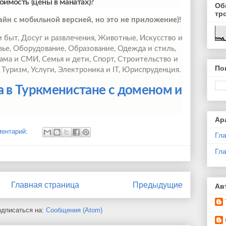
оимость (цены в манатах)?
Об
тр
йн с мобильной версией, но это не приложение)!
 быт, Досуг и развлечения, Животные, Искусство и
вье, Оборудование, Образование, Одежда и стиль,
ама и СМИ, Семья и дети, Спорт, Строительство и
По
, Туризм, Услуги, Электроника и IT, Юриспруденция.
а в Туркменистане с доменом и
Ар
ментарий:
Гл
Гл
Главная страница
Предыдущие
Ав
дписаться на:
Сообщения (Atom)