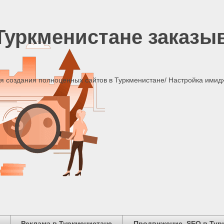
Туркменистане заказы
я создания полноценных сайтов в Туркменистане/ Настройка имид
Реклама в Туркменистане
Продвижение, SEO в Тур