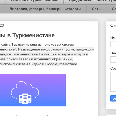
Листовки, флаеры, баннеры, каталоги
Сеть
С
3 г.
Фо
ы в Туркменистане
Им
 сайта Туркменистана из поисковых систем
енистане". Размещение информации, услуг, продукции
Эл
ощадке Туркменистана Размещая товары и услуги в
ите приток заявок и входящих обращений,
оисковых систем Яндекс и Google, грамотное
Со
.