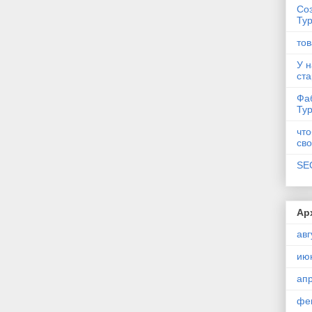
Соз
Ту
тов
У н
ст
Фаб
Ту
что
сво
SE
Ар
авг
ию
ап
фе