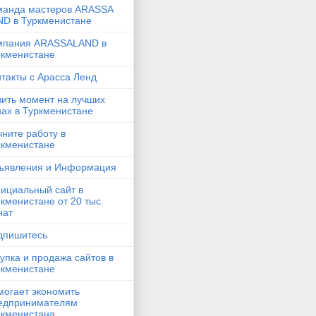
манда мастеров ARASSA
ND в Туркменистане
мпания ARASSALAND в
ркменистане
такты с Арасса Ленд
вить момент на лучших
ах в Туркменистане
ните работу в
ркменистане
ъявления и Информация
ициальный сайт в
кменистане от 20 тыс.
нат
дпишитесь
упка и продажа сайтов в
ркменистане
могает экономить
едпринимателям
ркменистана