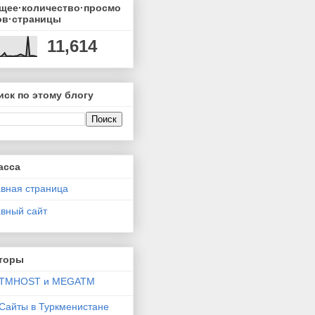
щее·количество·просмо
ов·страницы
11,614
иск по этому блогу
асса
авная страница
авный сайт
торы
TMHOST и MEGATM
Сайты в Туркменистане